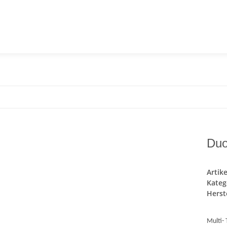
Duo
Artik
Kateg
Herste
Multi- 