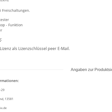
i Freischaltungen.
tester
kop - Funktion
er
:
Lizenz als Lizenzschlüssel peer E-Mail.
Angaben zur Produktsi
ormationen:
8-29
and, 13581
ix.de