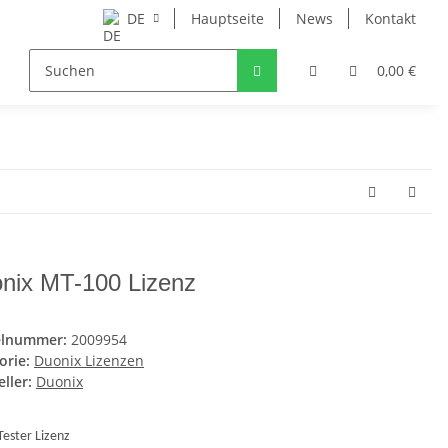
DE
Hauptseite
News
Kontakt
0,00 €
nix MT-100 Lizenz
elnummer:
2009954
orie:
Duonix Lizenzen
ller:
Duonix
Tester Lizenz