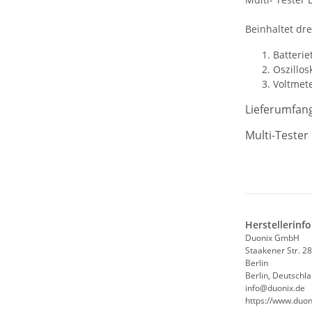
Beinhaltet dre
Batterie
Oszillos
Voltmet
Lieferumfang
Multi-Tester 
Herstellerinf
Duonix GmbH
Staakener Str. 2
Berlin
Berlin, Deutschl
info@duonix.de
https://www.duon