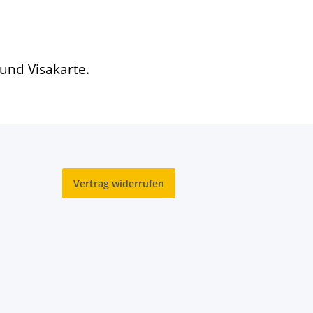
und Visakarte.
Vertrag widerrufen