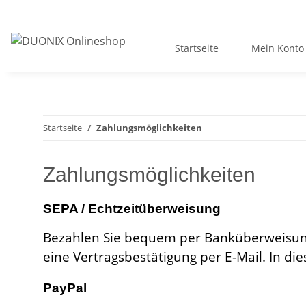
Startseite
Mein Konto
Startseite
Zahlungsmöglichkeiten
Zahlungsmöglichkeiten
SEPA / Echtzeitüberweisung
Bezahlen Sie bequem per Banküberweisung
eine Vertragsbestätigung per E-Mail. In die
PayPal