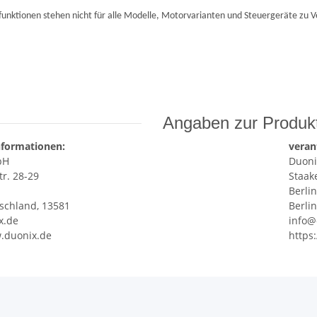
funktionen stehen nicht für alle Modelle, Motorvarianten und Steuergeräte zu V
Angaben zur Produkt
nformationen:
veran
bH
Duon
tr. 28-29
Staak
Berlin
tschland, 13581
Berli
x.de
info@
w.duonix.de
https