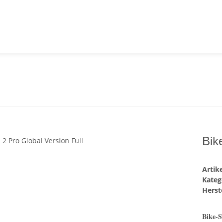
Bik
Arti
Kateg
Herste
Bike-S