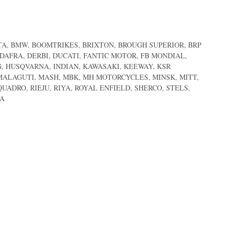
MOTA, BMW, BOOMTRIKES, BRIXTON, BROUGH SUPERIOR, BRP
DAFRA, DERBI, DUCATI, FANTIC MOTOR, FB MONDIAL,
G, HUSQVARNA, INDIAN, KAWASAKI, KEEWAY, KSR
ALAGUTI, MASH, MBK, MH MOTORCYCLES, MINSK, MITT,
UADRO, RIEJU, RIYA, ROYAL ENFIELD, SHERCO, STELS,
HA