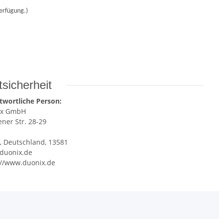
erfügung.)
sicherheit
twortliche Person:
ix GmbH
ener Str. 28-29
n, Deutschland, 13581
duonix.de
://www.duonix.de