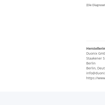
(Die Diagnose
Herstelleri
Duonix Gm
Staakener S
Berlin
Berlin, Deu
info@duoni
https://ww