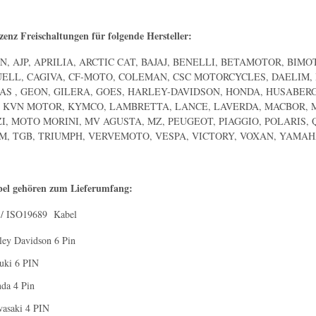
zenz Freischaltungen für folgende Hersteller:
N, AJP, APRILIA, ARCTIC CAT, BAJAJ, BENELLI, BETAMOTOR, BI
ELL, CAGIVA, CF-MOTO, COLEMAN, CSC MOTORCYCLES, DAELIM, 
AS , GEON, GILERA, GOES, HARLEY-DAVIDSON, HONDA, HUSABER
 KVN MOTOR, KYMCO, LAMBRETTA, LANCE, LAVERDA, MACBOR, M
, MOTO MORINI, MV AGUSTA, MZ, PEUGEOT, PIAGGIO, POLARIS, Q
YM, TGB, TRIUMPH, VERVEMOTO, VESPA, VICTORY, VOXAN, YAMA
bel gehören zum Lieferumfang:
 ISO19689 Kabel
ley Davidson 6 Pin
uki 6 PIN
da 4 Pin
wasaki 4 PIN