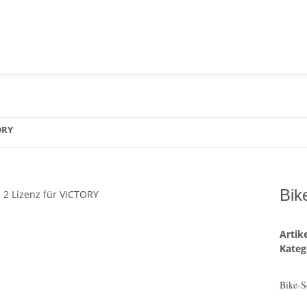
ORY
Bik
Arti
Kateg
Bike-S