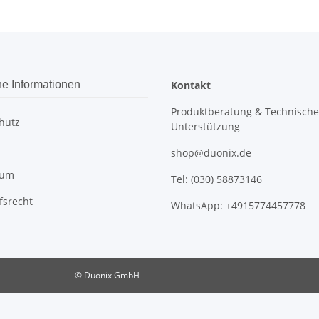
he Informationen
Kontakt
Produktberatung & Technische
hutz
Unterstützung
shop@duonix.de
sum
Tel: (030) 58873146
fsrecht
WhatsApp: +4915774457778
© Duonix GmbH