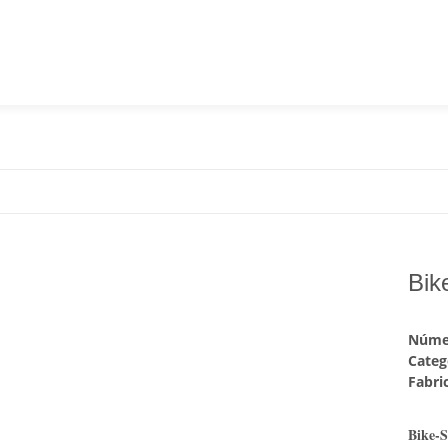
Bik
Númer
Categ
Fabri
Bike-S