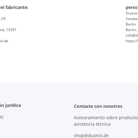
el fabricante:
perso
Duoni
8-29
Staaken
Berlin
and, 13581
Berlin
info@d
ix.de
https:
n jurídica
Contacte con nosotros
tz
Asesoramiento sobre producto
asistencia técnica
shop@duonix.de