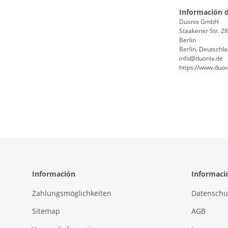
Información d
Duonix GmbH
Staakener Str. 2
Berlin
Berlin, Deutschl
info@duonix.de
https://www.duon
Información
Informació
Zahlungsmöglichkeiten
Datenschu
Sitemap
AGB