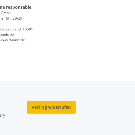
na responsable:
x GmbH
er Str. 28-29
, Deutschland, 13581
uonix.de
//www.duonix.de
Vertrag widerrufen
s y