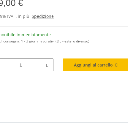
9,00 €
19% IVA. , in più.
Spedizione
ponibile immediatamente
di consegna:
1 - 3 giorni lavorativi
(DE - estero diverso)
Aggiungi al carrello