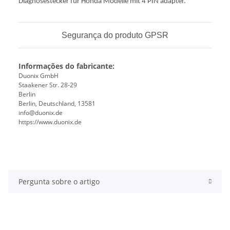
Diagnosestecker für Honda Modelle mit 4 PIN adapter.
Segurança do produto GPSR
Informações do fabricante:
Duonix GmbH
Staakener Str. 28-29
Berlin
Berlin, Deutschland, 13581
info@duonix.de
https://www.duonix.de
Pergunta sobre o artigo