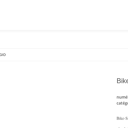
GGIO
Bik
numér
catég
Bike-S