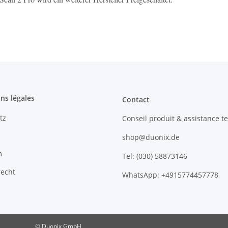
ns légales
Contact
tz
Conseil produit & assistance t
shop@duonix.de
m
Tel: (030) 58873146
recht
WhatsApp: +4915774457778
© Duonix GmbH